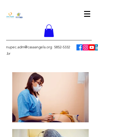
nupec.adm@casaangela.org
5852-5332
.br